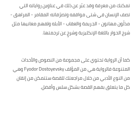
تمكنك من معرفة وقد عبّر عن ذلك في عناوين رواياته التي
تصف الإنسان في شتى مواقفه وتصرّفاته: المقامر - المراهق -
مذلّون مهانون - الجريمة والعقاب - الأبله ولفهم معانيها مثل
شرح الحوار باللغة الإنكليزية وشرحٍ عن ترجمتها.
كما أن الرواية تحتوي على مجموعة من النصوص والأحداث
المتنوعة فالرواية هي من المؤلف Fyodor Dostoyevsky وهي
من النوع الأدبي من خلال مراجعتك للقصة ستتمكن من إتقان
كل ما يتعلق بفهم القصة بشكل سلس وأفضل.