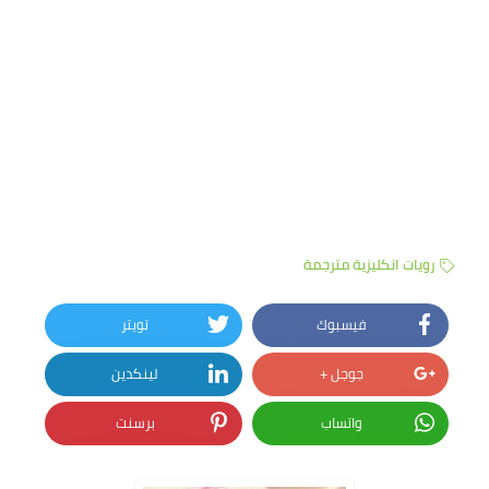
رويات انكليزية مترجمة
فيسبوك
تويتر
جوجل +
لينكدين
واتساب
برسنت