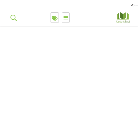
-->
≡