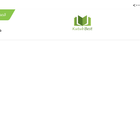
-->
الصف
ك