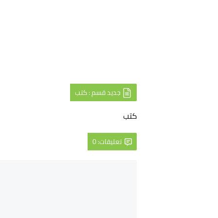
جديد قسم : كتب
كتب
تعليقات: 0