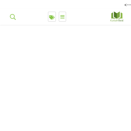
-->
≡