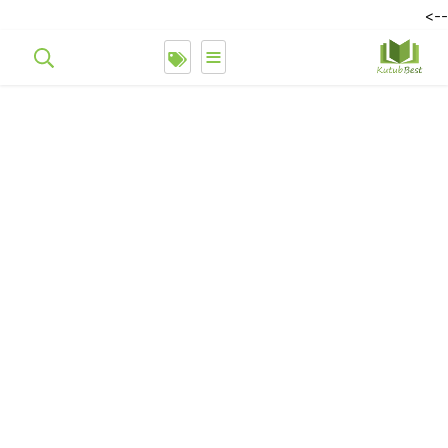
-->
≡