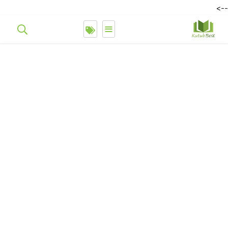
-->
≡