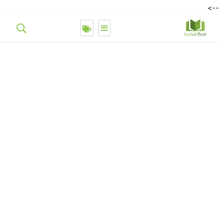
-->
≡