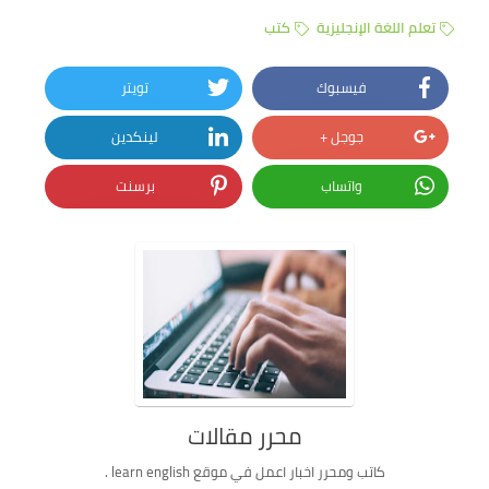
تعلم اللغة الإنجليزية
كتب
فيسبوك
تويتر
جوجل +
لينكدين
واتساب
برسنت
محرر مقالات
كاتب ومحرر اخبار اعمل في موقع learn english .