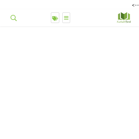
-->
≡