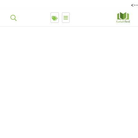
-->
≡