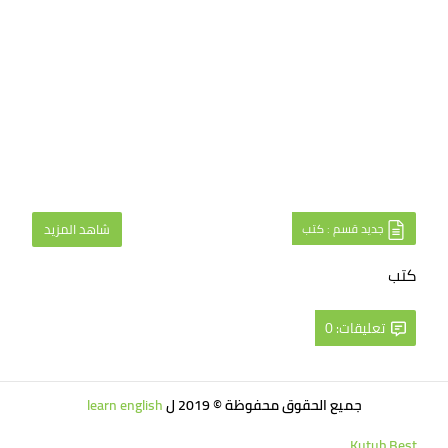
جديد قسم : كتب
شاهد المزيد
كتب
تعليقات: 0
جميع الحقوق محفوظة © 2019 ل
learn english
Kutub Best