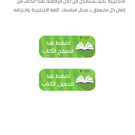
الانجليزية بحيث ستتمكن من خلال مراجعتك لهذا الكتاب من
إتقان كل مايتعلق بـ مجال اساسيات اللغة الانجليزية واحترافه .