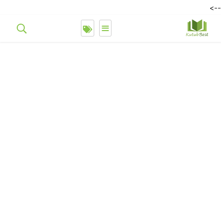
-->
≡