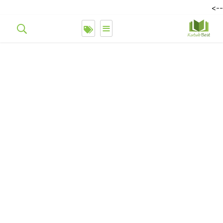
-->
≡