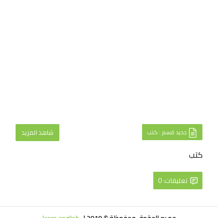
جديد قسم : كتب
شاهد المزيد
كتب
تعليقات: 0
جميع الحقوق محفوظة © 2019 ل
learn english