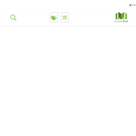
-->
≡