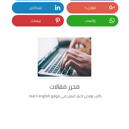
جوجل +
لينكدين
واتساب
برسنت
محرر مقالات
كاتب ومحرر اخبار اعمل في موقع learn english .