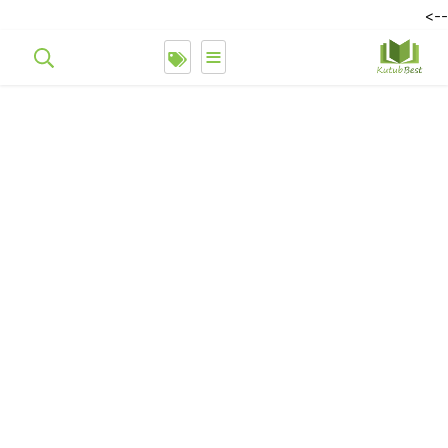
-->
≡