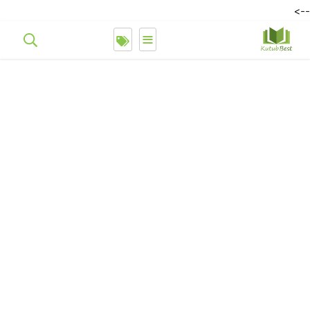
-->
≡