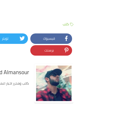
كتب
فيسبوك
تويتر
برسنت
 Almansour
كاتب ومحرر اخبار اعمل في موق