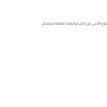
 من النصوص والأحداث المتنوعة فالرواية هي من المؤلف Agatha Christie وهي من النوع الأدبي من خلال مراجعتك للقصة ستتمكن