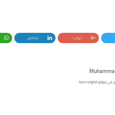
جوجل +
لينكدين
Muhammad
ع learn english .