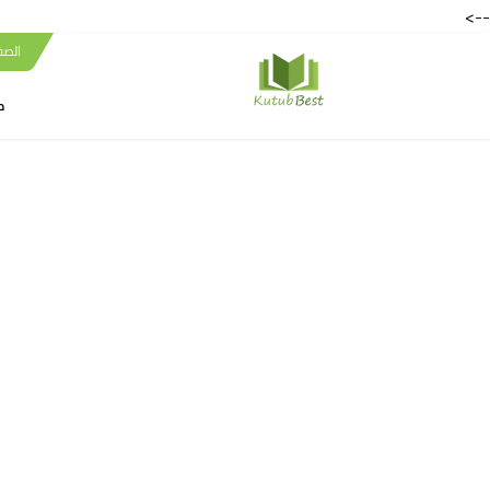
-->
الصف
ك