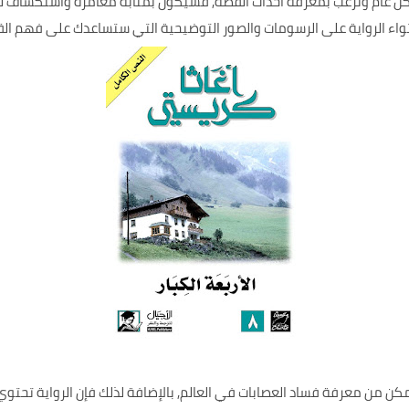
كل عام وترغب بمعرفة أحداث القصة, فسيكون بمثابة مغامرة واستكشاف ل
احتواء الرواية على الرسومات والصور التوضيحية التي ستساعدك على فهم ا
تمكن من معرفة فساد العصابات في العالم, بالإضافة لذلك فإن الرواية 