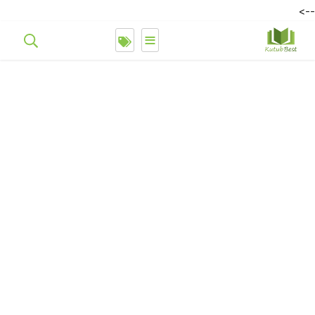
-->
≡