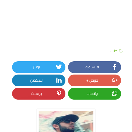
كتب
فيسبوك
تويتر
جوجل +
لينكدين
واتساب
برسنت