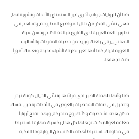
كما أن للروايات جوانب أخرى غير الاستمتاع بالأحداث وتشويقاتها،
فهي تنمّي الفِكر من خلال المواضيع المطروحة، وتساهم في
تطوير اللغة العربية لدى القارئ فبلاغة الكلام وحسن سبك
المعاني يرقى بلغتك ويزيد من حصيلة المفردات والأساليب
اللغوية لديك، كما أنها تغير نظرتك لأشياء عديدة وتعلمك أموراً
كنت تجهلها.
كما وأنها تلهمك الصبر لدى قرائتها وتنمّي الخيال كونك تبحر
وتتخيل في صفات الشخصيات بالغوص في الأحدات وتخيل نفسك
مكان هذه الشخصيات وكأنك روح متحركة، وبهذا تفتح أبواباً
مغلقة لعوالم كنت تجهلها كل هذا، يكسبك مهارة الاستنباط
في محاولتك لاستنباط أهداف الكاتب من الروايةوما الفكرة