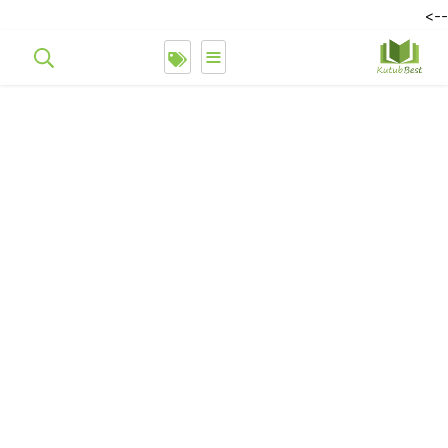
-->
≡