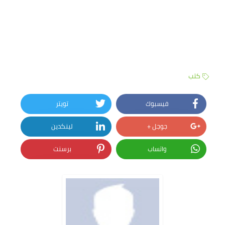
كتب
فيسبوك
تويتر
جوجل +
لينكدين
واتساب
برسنت