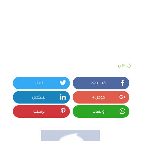
كتب
فيسبوك
تويتر
جوجل +
لينكدين
واتساب
برسنت