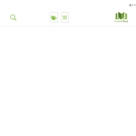
-->
≡