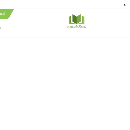
-->
الصف
ك