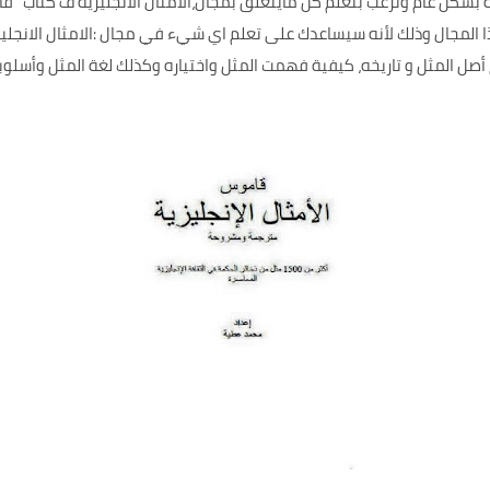
 بشكل عام وترغب بتعلم كل مايتعلق بمجال،الأمثال الانجليزية ف كتاب" قا
 المجال وذلك لأنه سيساعدك على تعلم اي شيء في مجال :الامثال الانجل
أصل المثل و تاريخه، كيفية فهمت المثل واختياره وكذلك لغة المثل وأسلوب