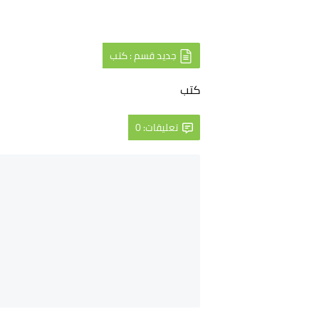
جديد قسم : كتب
كتب
تعليقات: 0