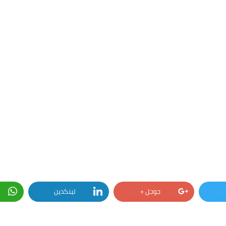
جوجل +
لينكدين