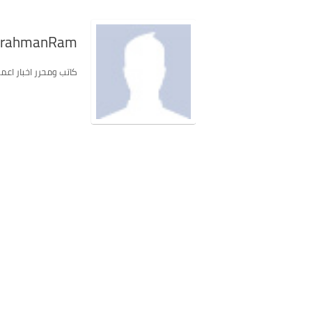
lrahmanRam
كاتب ومحرر اخبار اعمل في موق