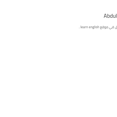
Abdu
ع learn english .