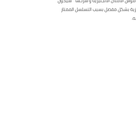
موس الأمثال الانجليزية و شرحها " سيكون
يزية بشكل مفصل بسبب التسلسل الممتاز
ه.