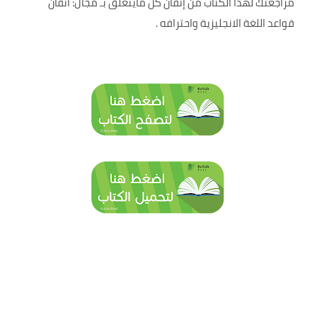
مراجعتك لهذا الكتاب من إتقان كل مايتعلق بـ مجال: اتقان
قواعد اللغة الانجليزية واحترافه .