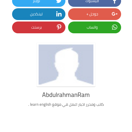
فيسبوك
تويتر
جوجل +
لينكدين
واتساب
برسنت
AbdulrahmanRam
كاتب ومحرر اخبار اعمل في موقع learn english .