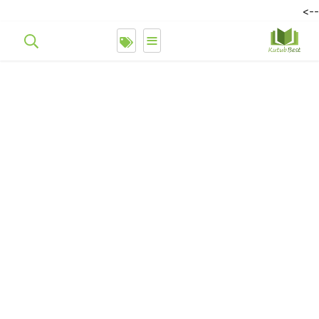
-->
≡