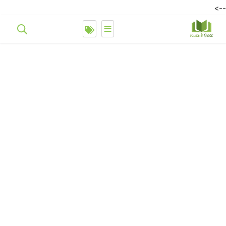
-->
≡