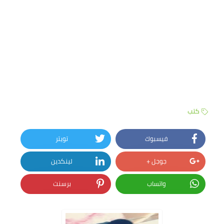
كتب
فيسبوك
تويتر
جوجل +
لينكدين
واتساب
برسنت