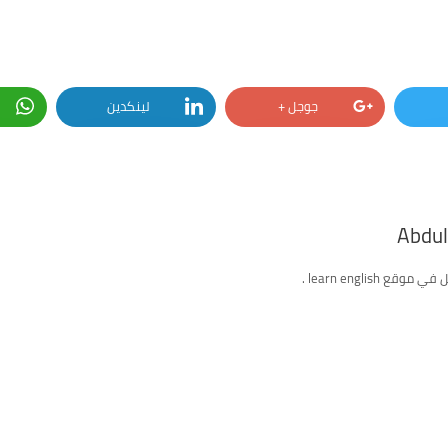
جوجل +
لينكدين
Abdu
ع learn english .