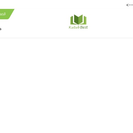
-->
الصف
ك