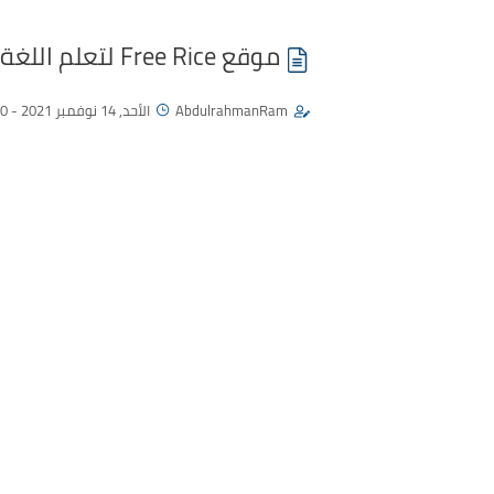
موقع Free Rice لتعلم اللغة الإنكليزية " مفردات "
AbdulrahmanRam
الأحد, 14 نوفمبر 2021 - 02:40 م