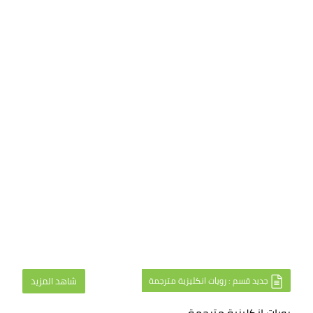
جديد قسم : رويات انكليزية مترجمة
شاهد المزيد
رويات انكليزية مترجمة