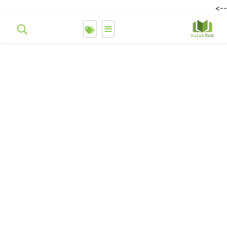
-->
≡