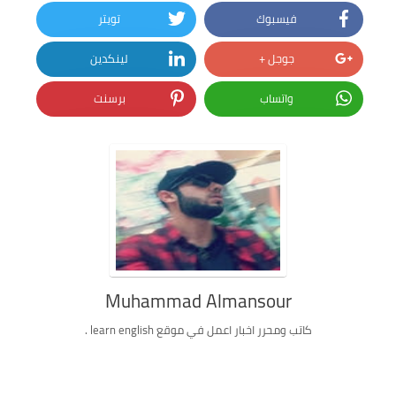
فيسبوك
تويتر
جوجل +
لينكدين
واتساب
برسنت
Muhammad Almansour
كاتب ومحرر اخبار اعمل في موقع learn english .