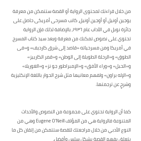
من خلال قراءتك لمحتوى الرواية أو القصة ستتمكن من معرفة
يوجين أونيل أو أوجين أونيل، كاتب مسرحى أمريكى حاصل على
جائزة نوبل في الآداب عام ١٩٣٦, بالإضافة لذلك فإن الرواية
تحتوي على نصوص تمكنك من معرفة ويعد سيد كتاب المسرح
في أمريكا ومن مسرحياته «قاصد إلى شرق كارديف» و«فى
الطوق» و«الرحلة الطويلة إلى الوطن» و«قمر الكارييز»
و«الحبل» و«وراء الأفق» و«الإمبراطور جو نز» و«الغوريلا»
و«الإله براون» ولفهم معانيها مثل شرح الحوار باللغة الإنكليزية
وشرحٍ عن ترجمتها.
كما أن الرواية تحتوي على مجموعة من النصوص والأحداث
المتنوعة فالرواية هي من المؤلف Eugene O'Neill وهي من
النوع الأدبي من خلال مراجعتك للقصة ستتمكن من إتقان كل ما
يتعلق بفهم القصة بشكل سلس وأفضل.