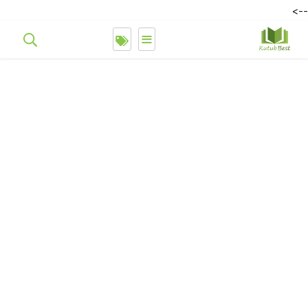
-->
≡