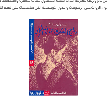
كل عام وترغب بمعرفة أحداث القصة, فسيكون بمثابة مغامرة واستكشاف ل
احتواء الرواية على الرسومات والصور التوضيحية التي ستساعدك على فهم ا