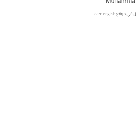
Muhammad
ع learn english .