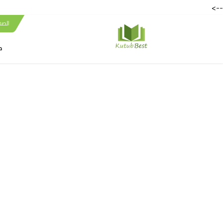
-->
الصف
ك