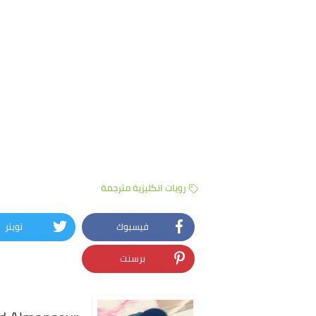
رويات انكليزية مترجمة
فيسبوك
تويتر
برسنت