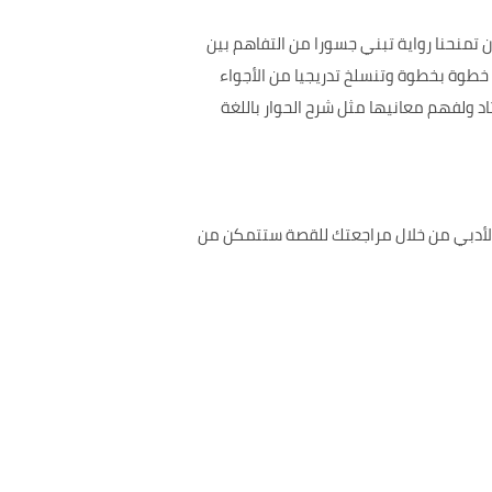
تمنحنا رواية تبني جسورا من التفاهم بين
خطوة بخطوة وتنسلخ تدريجيا من الأجواء
اد ولفهم معانيها مثل شرح الحوار باللغة
ص والأحداث المتنوعة فالرواية هي من المؤلف Pearl Buck وهي من النوع الأدبي من خلال مراجعتك للقصة ستتمكن من