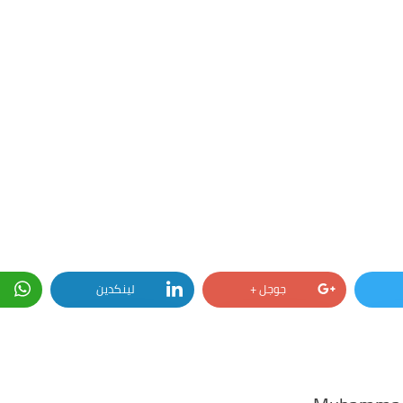
جوجل +
لينكدين