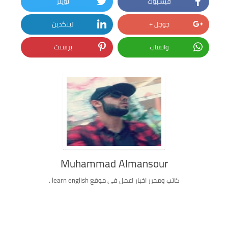
فيسبوك
تويتر
جوجل +
لينكدين
واتساب
برسنت
Muhammad Almansour
كاتب ومحرر اخبار اعمل في موقع learn english .