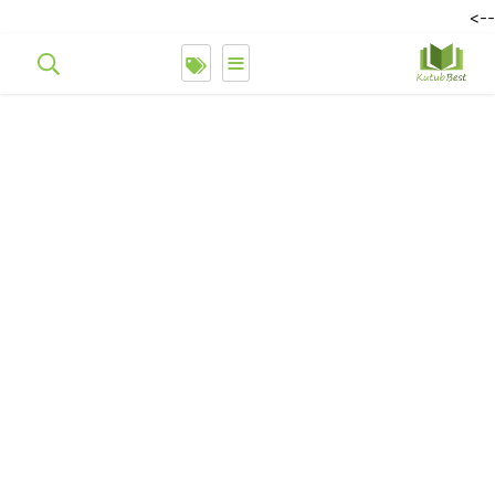
-->
≡