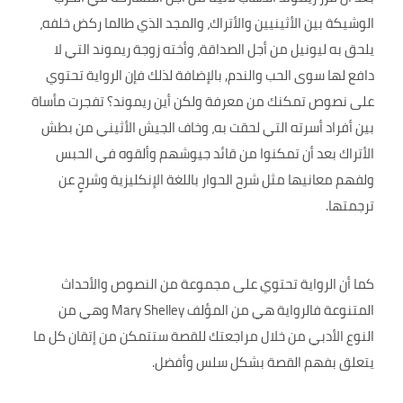
الوشيكة بين الأثينيين والأتراك، والمجد الذي طالما ركض خلفه،
يلحق به ليونيل من أجل الصداقة، وأخته زوجة ريموند التي لا
دافع لها سوى الحب والندم, بالإضافة لذلك فإن الرواية تحتوي
على نصوص تمكنك من معرفة ولكن أين ريموند؟ تفجرت مأساة
بين أفراد أسرته التي لحقت به، وخاف الجيش الأثيني من بطش
الأتراك بعد أن تمكنوا من قائد جيوشهم وألقوه في الحبس
ولفهم معانيها مثل شرح الحوار باللغة الإنكليزية وشرحٍ عن
ترجمتها.
كما أن الرواية تحتوي على مجموعة من النصوص والأحداث
المتنوعة فالرواية هي من المؤلف Mary Shelley وهي من
النوع الأدبي من خلال مراجعتك للقصة ستتمكن من إتقان كل ما
يتعلق بفهم القصة بشكل سلس وأفضل.