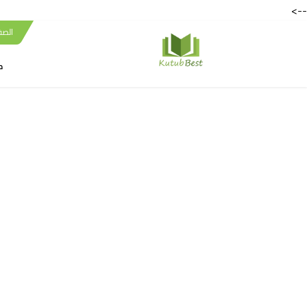
-->
الصف
ك