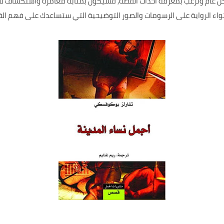
كل عام وترغب بمعرفة أحداث القصة, فسيكون بمثابة مغامرة واستكشاف ل
احتواء الرواية على الرسومات والصور التوضيحية التي ستساعدك على فهم ا