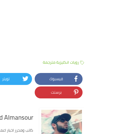
رويات انكليزية مترجمة
فيسبوك
تويتر
برسنت
 Almansour
كاتب ومحرر اخبار اعمل في موق