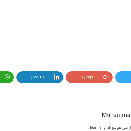
جوجل +
لينكدين
Muhammad
ع learn english .