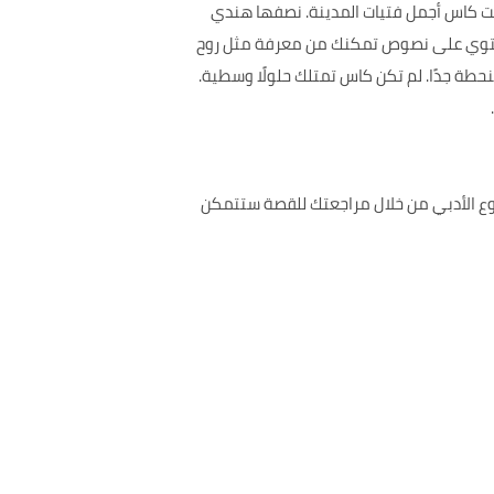
نت كاس أجمل فتيات المدينة. نصفها هندي
ية تحتوي على نصوص تمكنك من معرفة مثل روح
نحطة جدًا. لم تكن كاس تمتلك حلولًا وسطية.
ن النصوص والأحداث المتنوعة فالرواية هي من المؤلف Karl Bukowski وهي من النوع الأدبي من خلال مراجعتك للقصة ستتمكن