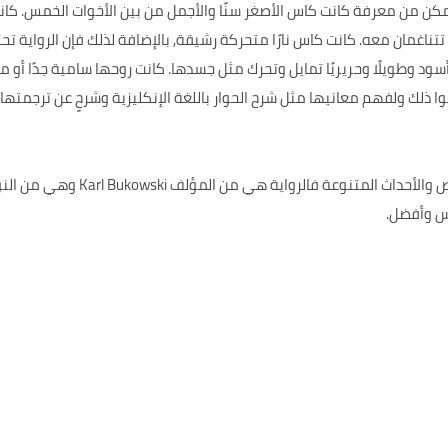
مكن من معرفة كانت كاس الأصغر سنًا والأجمل من بين الأخوات الخمس. كا
تتناغمان معه. كانت كاس نارًا متحركة رشيقة, بالإضافة لذلك فإن الروا
د وطويلًا وحريريًا تمايل وتحرك مثل جسدها. كانت روحها سامية جدًا أو م
ا ذلك ولفهم معانيها مثل شرح الحوار باللغة الإنكليزية وشرحٍ عن ترجمتها.
كما أن الرواية تحتوي على مجموعة م
س وأفضل.