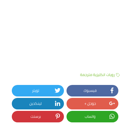
رويات انكليزية مترجمة
فيسبوك
تويتر
جوجل +
لينكدين
واتساب
برسنت