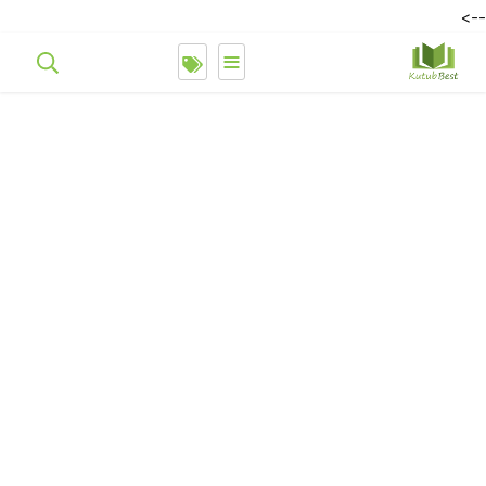
-->
≡