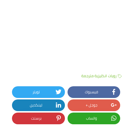
رويات انكليزية مترجمة
فيسبوك
تويتر
جوجل +
لينكدين
واتساب
برسنت