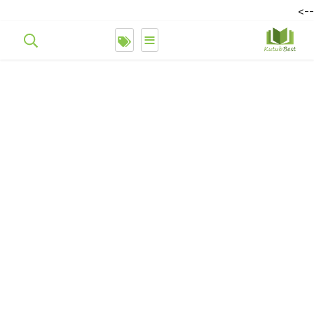
-->
≡