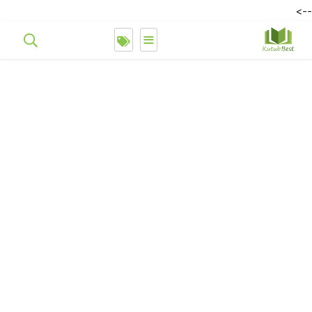
-->
≡