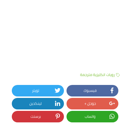
رويات انكليزية مترجمة
فيسبوك
تويتر
جوجل +
لينكدين
واتساب
برسنت