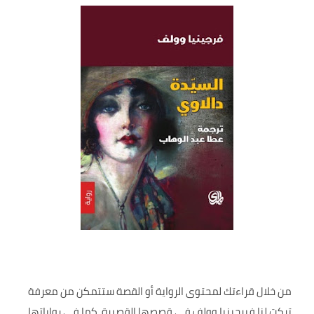
من خلال قراءتك لمحتوى الرواية أو القصة ستتمكن من معرفة
تركت لنا فيرجينيا وولف في قصصها القصيرة, كما في رواياتها,