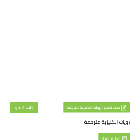
جديد قسم : رويات انكليزية مترجمة
شاهد المزيد
رويات انكليزية مترجمة
تعليقات: 0