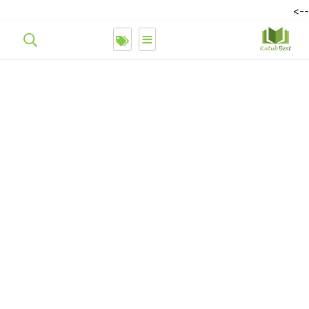
-->
≡