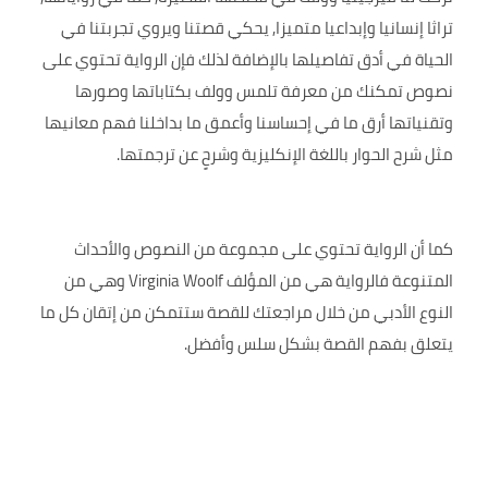
تراثا إنسانيا وإبداعيا متميزا, يحكي قصتنا ويروي تجربتنا في
الحياة في أدق تفاصيلها بالإضافة لذلك فإن الرواية تحتوي على
نصوص تمكنك من معرفة تلمس وولف بكتاباتها وصورها
وتقنياتها أرق ما في إحساسنا وأعمق ما بداخلنا فهم معانيها
مثل شرح الحوار باللغة الإنكليزية وشرحٍ عن ترجمتها.
كما أن الرواية تحتوي على مجموعة من النصوص والأحداث
المتنوعة فالرواية هي من المؤلف Virginia Woolf وهي من
النوع الأدبي من خلال مراجعتك للقصة ستتمكن من إتقان كل ما
يتعلق بفهم القصة بشكل سلس وأفضل.