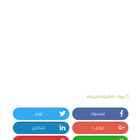
رويات انكليزية مترجمة
فيسبوك
تويتر
جوجل +
لينكدين