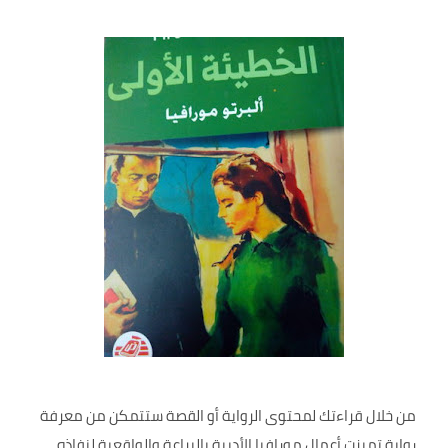
من خلال قراءتك لمحتوى الرواية أو القصة ستتمكن من معرفة
رواية تميزت أعمال مورافيا الأدبية بالبراعة والواقعية لنفاذه