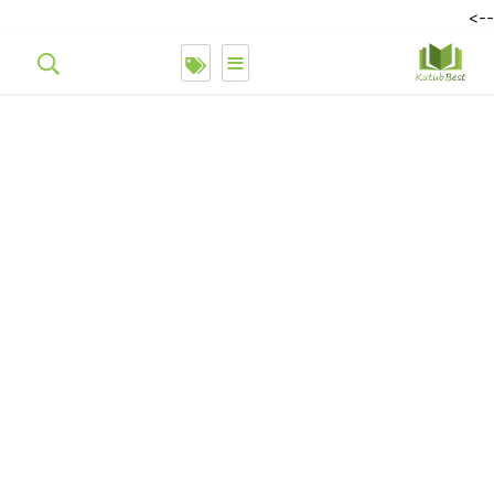
-->
≡