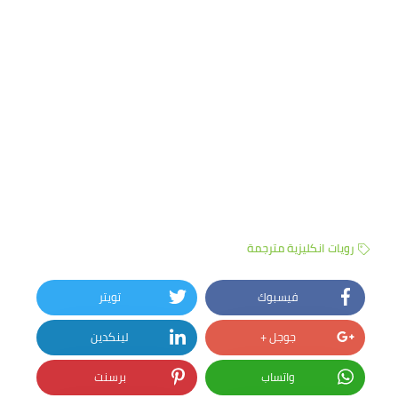
رويات انكليزية مترجمة
فيسبوك
تويتر
جوجل +
لينكدين
واتساب
برسنت