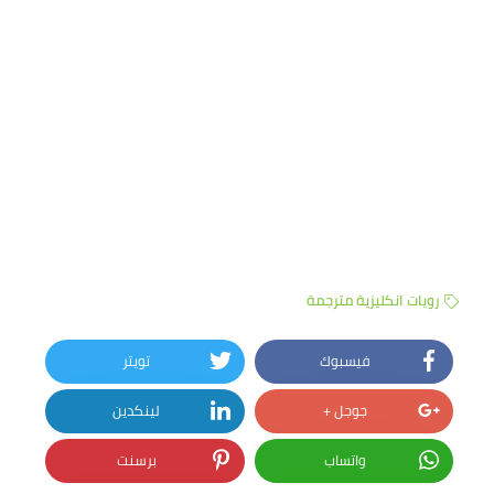
رويات انكليزية مترجمة
فيسبوك
تويتر
جوجل +
لينكدين
واتساب
برسنت