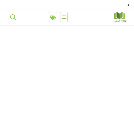
-->
≡