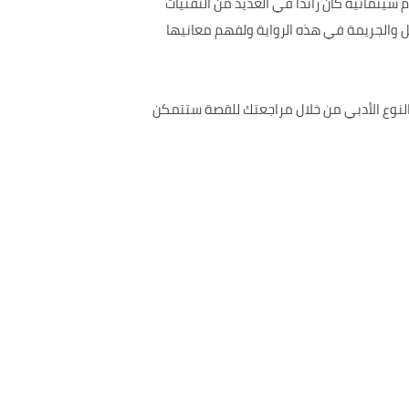
ينمائية كان رائداً في العديد من التقنيات
ل والجريمة في هذه الرواية ولفهم معانيها
وعة من النصوص والأحداث المتنوعة فالرواية هي من المؤلف Alfred Hitchcock وهي من النوع الأدبي من خلال مراجعتك للقصة ستتمكن