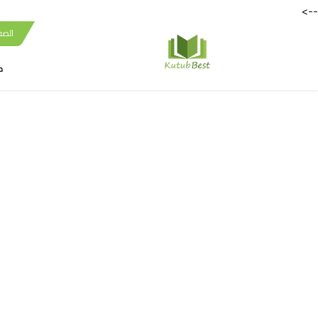
-->
الصف
ك