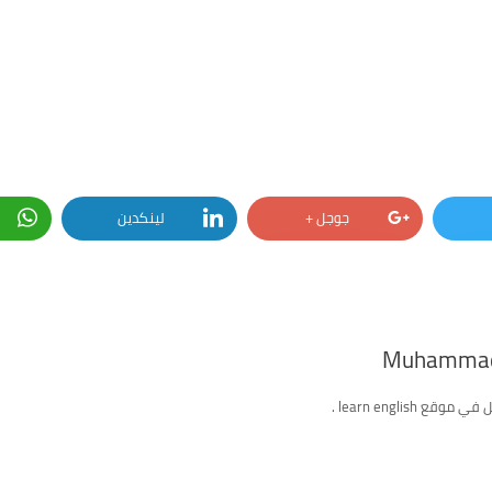
جوجل +
لينكدين
Muhammad
ع learn english .