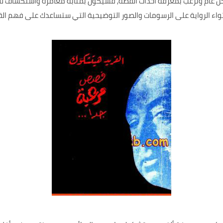
كل عام وترغب بمعرفة أحداث القصة, فسيكون بمثابة مغامرة واستكشاف ل
احتواء الرواية على الرسومات والصور التوضيحية التي ستساعدك على فهم ا