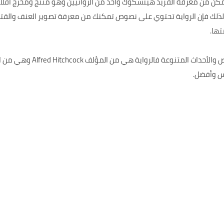
كن من معرفة ألفريد هيتشكوك واحد من الروائيين وهو منتج ومخرج أفلام س
ة لذلك فإن الرواية تحتوي على نصوص تمكنك من معرفة تصوير العنف والقت
تها.
كما أن الرواية تحتوي على مجم
س وأفضل.