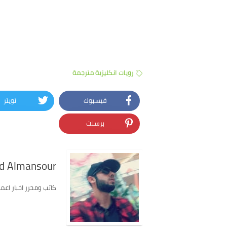
رويات انكليزية مترجمة
فيسبوك
تويتر
برسنت
 Almansour
كاتب ومحرر اخبار اعمل في موق