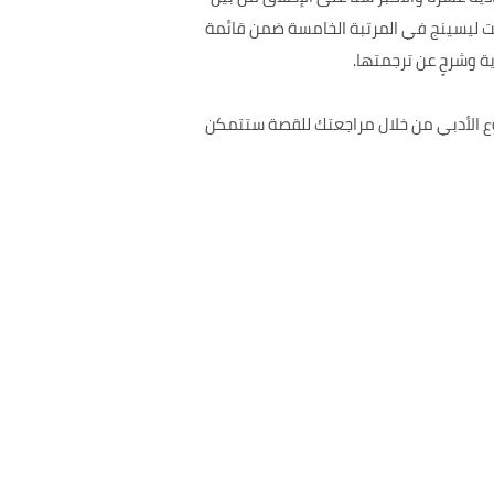
ذين نالوا جائزة نوبل في الأدب بالإضافة لذلك فإن الرواية تحتوي على نصوص تمكنك من معرفة في عام ٢٠٠٨ حلَّت ليسينج في المرتبة الخامسة ضمن قائمة
النصوص والأحداث المتنوعة فالرواية هي من المؤلف Doris Lessing وهي من النوع الأدبي من خلال مراجعتك للقصة ستتمكن