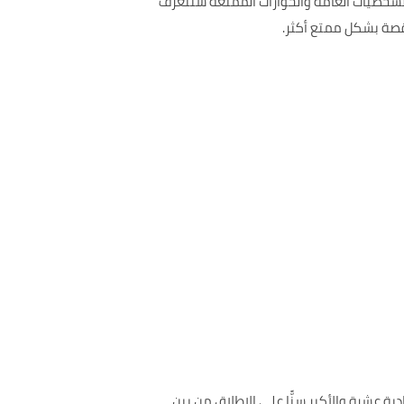
لشخصيات العامة والحوارات الممتعة ستتعرف
لقصة بشكل ممتع أكثر.
كن من معرفة نالت ليسينج جائزة نوبل في الأدب عام ٢٠٠٧، وهي المرأة الحادية عشرة والأكبر سنًّا على الإطلاق من بين