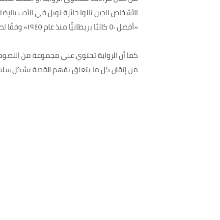
«أفضل ٥٠ كاتبًا بريطانيًّا منذ عام ١٩٤٥» وفقًا لصحيفة «ذا تايمز» البريطانية ولفهم معانيها مثل شرح الحوار باللغة الإنكليزية وشرحٍ عن ترجمتها.
من إتقان كل ما يتعلق بفهم القصة بشكل سل