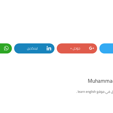
جوجل +
لينكدين
Muhammad
ع learn english .