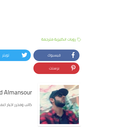
رويات انكليزية مترجمة
فيسبوك
تويتر
برسنت
 Almansour
كاتب ومحرر اخبار اعمل في موق