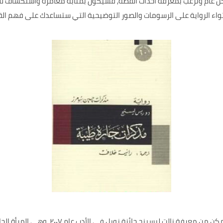
كل عام وترغب بمعرفة أحداث القصة, فسيكون بمثابة مغامرة واستكشاف ل
احتواء الرواية على الرسومات والصور التوضيحية التي ستساعدك على فهم ا
من خلال قراءتك لمحتوى الرواية أو القصة ستتم