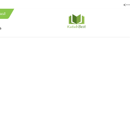
-->
الصف
ك