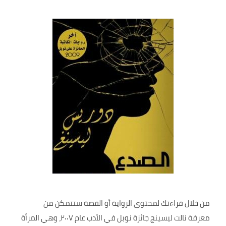
من خلال قراءتك لمحتوى الرواية أو القصة ستتمكن من
معرفة نالت ليسينج جائزة نوبل في الأدب عام ٢٠٠٧، وهي المرأة