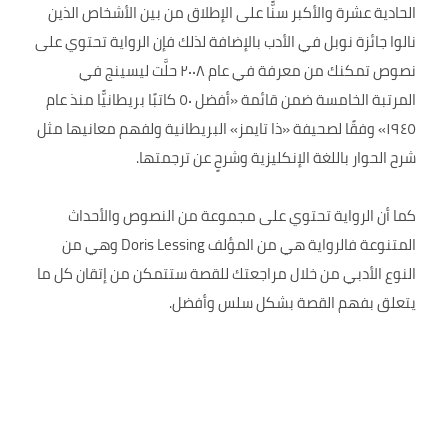
الحادية عشرة والأكبر سنًّا على الإطلاق من بين الأشخاص الذين
نالوا جائزة نوبل في الأدب بالإضافة لذلك فإن الرواية تحتوي على
نصوص تمكنك من معرفة في عام ٢٠٠٨ حلَّت ليسينج في
المرتبة الخامسة ضمن قائمة «أفضل ٥٠ كاتبًا بريطانيًّا منذ عام
١٩٤٥» وفقًا لصحيفة «ذا تايمز» البريطانية ولفهم معانيها مثل
شرح الحوار باللغة الإنكليزية وشرحٍ عن ترجمتها.
كما أن الرواية تحتوي على مجموعة من النصوص والأحداث
المتنوعة فالرواية هي من المؤلف Doris Lessing وهي من
النوع الأدبي من خلال مراجعتك للقصة ستتمكن من إتقان كل ما
يتعلق بفهم القصة بشكل سلس وأفضل.