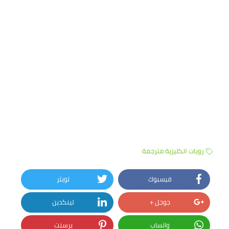
رويات انكليزية مترجمة
فيسبوك
تويتر
جوجل +
لينكدين
واتساب
برسنت