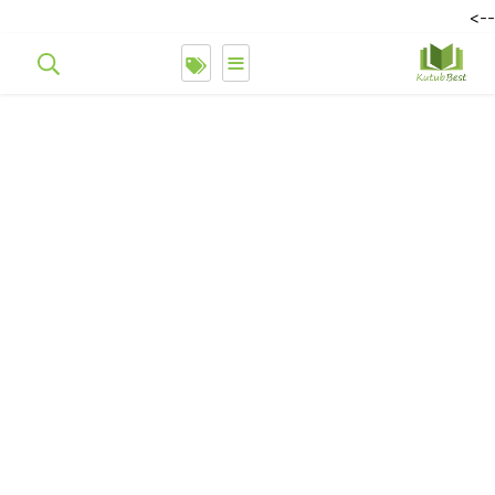
-->
≡