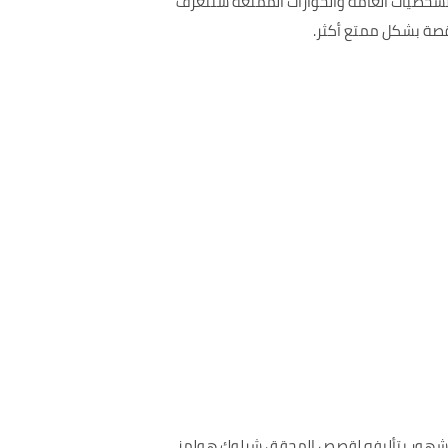
لشخصيات العامة والحوارات الممتعة ستتعرف
لقصة بشكل ممتع أكثر.
 مشهور بتأليفه لقصص المحقق شرلوك هولمز