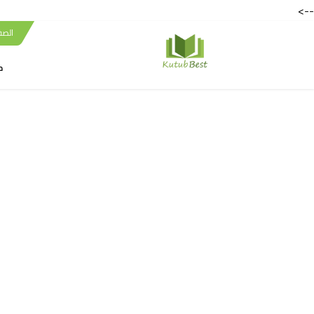
-->
الصف
ك