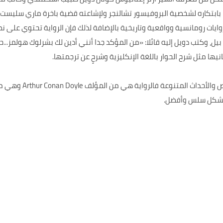
يضا بابتكاره لشخصية البروفيسور تشالنجر ولإشاعته قضية باخرة ماري سليس
روايات رومانسية وواقعية وتاريخية بالإضافة لذلك فإن الرواية تحتوي عل
 وكتب دويل إليه قائلا: «من المؤكد جدا أنني أدين لك بشرلوك هولمز...حول
ها مثل شرح الحوار باللغة الإنكليزية وشرحٍ عن ترجمتها.
كما أن الرواية تحتوي عل
 بشكل سلس وأفضل.