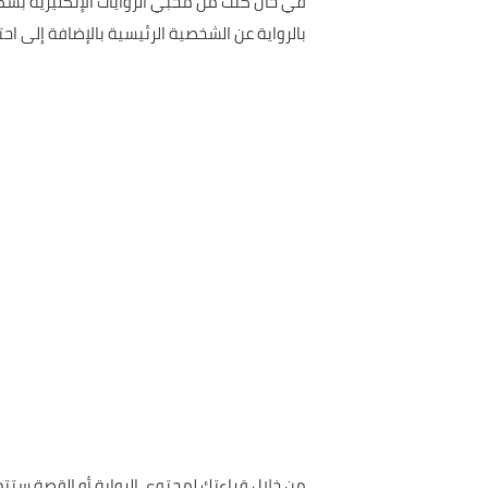
في حال كنت من محبي الروايات الإنكليزية بش
بالرواية عن الشخصية الرئيسية بالإضافة إلى 
من خلال قراءتك لمحتوى الرواية أو القصة ست