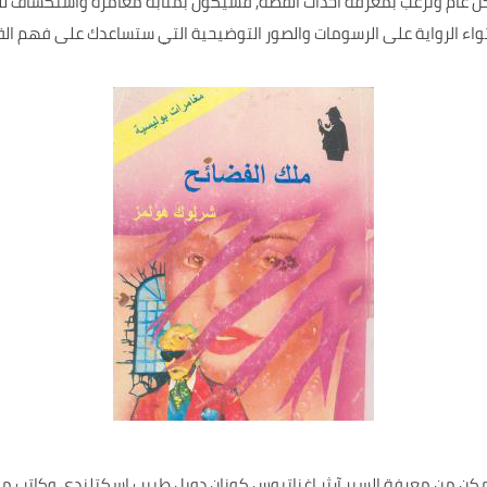
كل عام وترغب بمعرفة أحداث القصة, فسيكون بمثابة مغامرة واستكشاف ل
احتواء الرواية على الرسومات والصور التوضيحية التي ستساعدك على فهم ا
تمكن من معرفة السير آرثر إغناتيوس كونان دويل طبيب اسكتلندي وكاتب