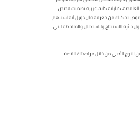
ت الغامضة. كتاباته كانت غزيرة تضمنت قصص
ى نصوص تمكنك من معرفة قال دويل أنه استلهم
 دائرة الاستنتاج والاستدلال والملاحظة التي
ى مجموعة من النصوص والأحداث المتنوعة فالرواية هي من المؤلف Arthur Conan Doyle وهي من النوع الأدبي من خلال مراجعتك للقصة