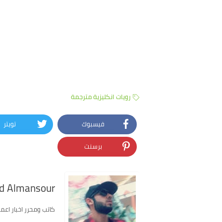
رويات انكليزية مترجمة
فيسبوك
تويتر
برسنت
 Almansour
كاتب ومحرر اخبار اعمل في موق