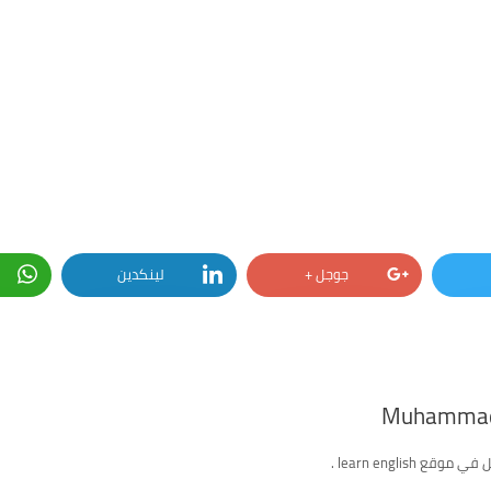
جوجل +
لينكدين
Muhammad
ع learn english .